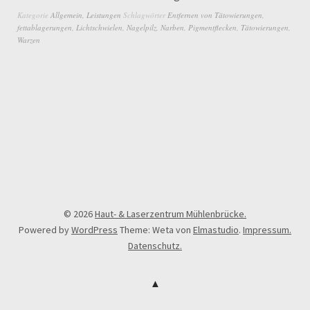
Kategorie
Allgemein
,
Leistungen
Schlagwörter
Entfernen von Tätowierungen
,
fettablagerungen
,
Lichtschwielen
,
Nagelpilz
,
Narben
,
Pigmentflecken
,
Tätowierungen
,
Warzen
© 2026
Haut- & Laserzentrum Mühlenbrücke.
Powered by
WordPress
Theme: Weta von
Elmastudio
.
Impressum.
Datenschutz.